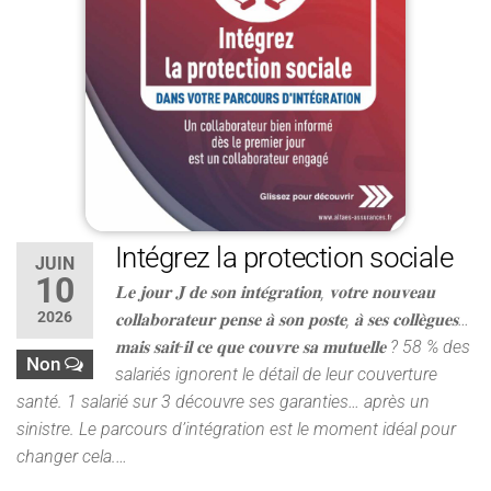
Intégrez la protection sociale
JUIN
10
𝐋𝐞 𝐣𝐨𝐮𝐫 𝐉 𝐝𝐞 𝐬𝐨𝐧 𝐢𝐧𝐭𝐞́𝐠𝐫𝐚𝐭𝐢𝐨𝐧, 𝐯𝐨𝐭𝐫𝐞 𝐧𝐨𝐮𝐯𝐞𝐚𝐮
2026
𝐜𝐨𝐥𝐥𝐚𝐛𝐨𝐫𝐚𝐭𝐞𝐮𝐫 𝐩𝐞𝐧𝐬𝐞 𝐚̀ 𝐬𝐨𝐧 𝐩𝐨𝐬𝐭𝐞, 𝐚̀ 𝐬𝐞𝐬 𝐜𝐨𝐥𝐥𝐞̀𝐠𝐮𝐞𝐬…
𝐦𝐚𝐢𝐬 𝐬𝐚𝐢𝐭-𝐢𝐥 𝐜𝐞 𝐪𝐮𝐞 𝐜𝐨𝐮𝐯𝐫𝐞 𝐬𝐚 𝐦𝐮𝐭𝐮𝐞𝐥𝐥𝐞 ? 58 % des
Non
salariés ignorent le détail de leur couverture
santé. 1 salarié sur 3 découvre ses garanties… après un
sinistre. Le parcours d’intégration est le moment idéal pour
changer cela.…