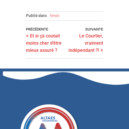
Publié dans
News
PRÉCÉDENTE
SUIVANTE
Et si çà coutait
Le Courtier,
moins cher d’être
vraiment
mieux assuré ?
indépendant ?!