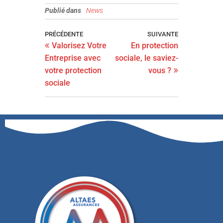
Publié dans
News
PRÉCÉDENTE
SUIVANTE
Valorisez Votre
En protection
Entreprise avec
sociale, le saviez-
votre protection
vous ?
sociale