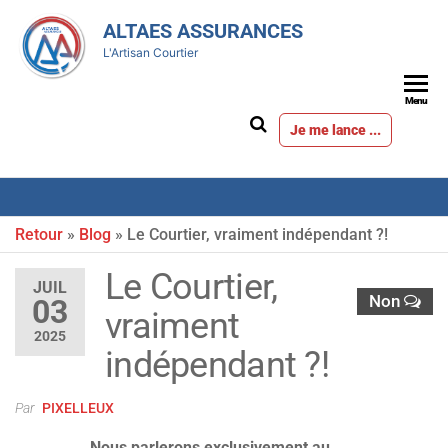
ALTAES ASSURANCES
L'Artisan Courtier
Menu
Je me lance ...
Retour
»
Blog
»
Le Courtier, vraiment indépendant ?!
Le Courtier,
JUIL
Non
03
vraiment
2025
indépendant ?!
Par
PIXELLEUX
Nous parlerons exclusivement au