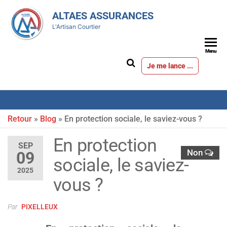
ALTAES ASSURANCES
L'Artisan Courtier
Menu
Je me lance ...
Retour
»
Blog
»
En protection sociale, le saviez-vous ?
En protection
SEP
Non
09
sociale, le saviez-
2025
vous ?
Par
PIXELLEUX