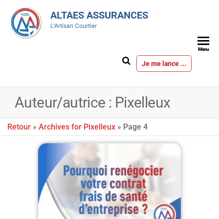
ALTAES ASSURANCES
L'Artisan Courtier
Menu
Je me lance ...
Auteur/autrice :
Pixelleux
Retour
»
Archives for Pixelleux
»
Page 4